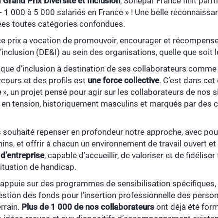
u
Grand Prix Diversité et Inclusion
, Sonepar France finit parmi
e - 1 000 à 5 000 salariés en France » ! Une belle reconnai
s toutes catégories confondues.
e prix a vocation de promouvoir, encourager et récompenser 
’inclusion (DE&I) au sein des organisations, quelle que soit le
ique d’inclusion à destination de ses collaborateurs comme
rcours et des profils est
une force collective
. C’est dans cet 
e
», un projet pensé pour agir sur les collaborateurs de nos s
en tension, historiquement masculins et marqués par des c
s souhaité repenser en profondeur notre approche, avec pour
ns, et offrir à chacun un environnement de travail ouvert et
 d’entreprise
, capable d’accueillir, de valoriser et de fidéliser
situation de handicap.
ppuie sur des programmes de sensibilisation spécifiques, c
estion des fonds pour l’insertion professionnelle des pers
rrain.
Plus de 1 000 de nos collaborateurs
ont déjà été for